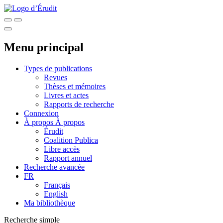
Menu principal
Types de publications
Revues
Thèses et mémoires
Livres et actes
Rapports de recherche
Connexion
À propos
À propos
Érudit
Coalition Publica
Libre accès
Rapport annuel
Recherche avancée
FR
Français
English
Ma bibliothèque
Recherche simple