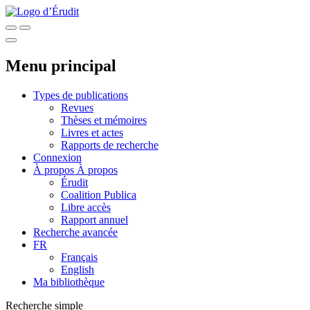
Menu principal
Types de publications
Revues
Thèses et mémoires
Livres et actes
Rapports de recherche
Connexion
À propos
À propos
Érudit
Coalition Publica
Libre accès
Rapport annuel
Recherche avancée
FR
Français
English
Ma bibliothèque
Recherche simple