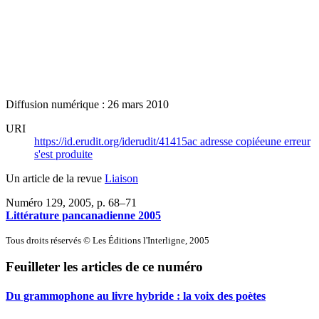
Diffusion numérique : 26 mars 2010
URI
https://id.erudit.org/iderudit/41415ac
adresse copiée
une erreur
s'est produite
Un article de la revue
Liaison
Numéro 129, 2005
, p. 68–71
Littérature pancanadienne 2005
Tous droits réservés © Les Éditions l'Interligne, 2005
Feuilleter les articles de ce numéro
Du grammophone au livre hybride : la voix des poètes