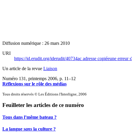
Diffusion numérique : 26 mars 2010
URI
https://id.erudit.org/iderudit/40734ac
adresse copiée
une erreur s
Un article de la revue
Liaison
Numéro 131, printemps 2006
, p. 11–12
Réflexions sur le rôle des médias
Tous droits réservés © Les Éditions l'Interligne, 2006
Feuilleter les articles de ce numéro
Tous dans l’même bateau ?
La langue
sans
la culture ?