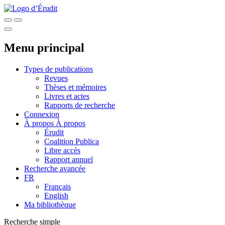
Menu principal
Types de publications
Revues
Thèses et mémoires
Livres et actes
Rapports de recherche
Connexion
À propos
À propos
Érudit
Coalition Publica
Libre accès
Rapport annuel
Recherche avancée
FR
Français
English
Ma bibliothèque
Recherche simple