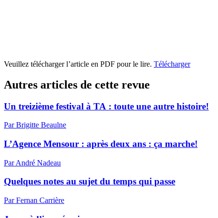
Veuillez télécharger l’article en PDF pour le lire.
Télécharger
Autres articles de cette revue
Un treizième festival à TA : toute une autre histoire!
Par Brigitte Beaulne
L’Agence Mensour : après deux ans : ça marche!
Par André Nadeau
Quelques notes au sujet du temps qui passe
Par Fernan Carrière