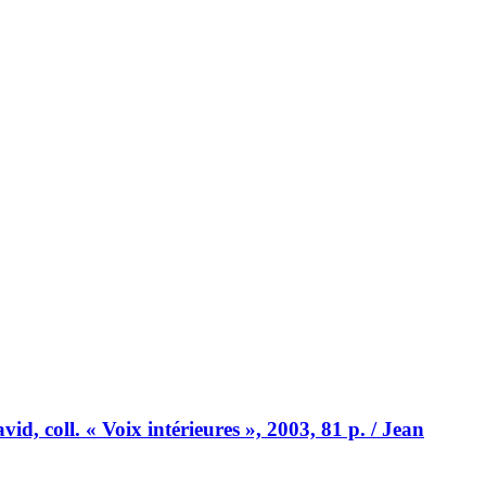
id, coll. « Voix intérieures », 2003, 81 p. / Jean