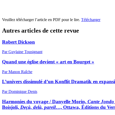
Veuillez télécharger l’article en PDF pour le lire.
Télécharger
Autres articles de cette revue
Robert Dickson
Par Guylaine Tousignant
Quand une église devient « art en Bourget »
Par Manon Raîche
L’univers dissimulé d’un Konflit Dramatik en expans
Par Dominique Denis
Harmonies du voyage / Danyelle Morin,
Cante Jondo 
Boisjoli,
Deçà, delà, pareil
…, Ottawa, Éditions du Verm