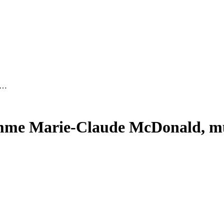
 …
emme
M
arie-Claude McDonald, m