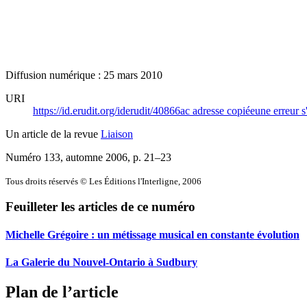
Diffusion numérique : 25 mars 2010
URI
https://id.erudit.org/iderudit/40866ac
adresse copiée
une erreur s
Un article de la revue
Liaison
Numéro 133, automne 2006
, p. 21–23
Tous droits réservés © Les Éditions l'Interligne, 2006
Feuilleter les articles de ce numéro
Michelle Grégoire : un métissage musical en constante évolution
La Galerie du Nouvel-Ontario à Sudbury
Plan de l’article