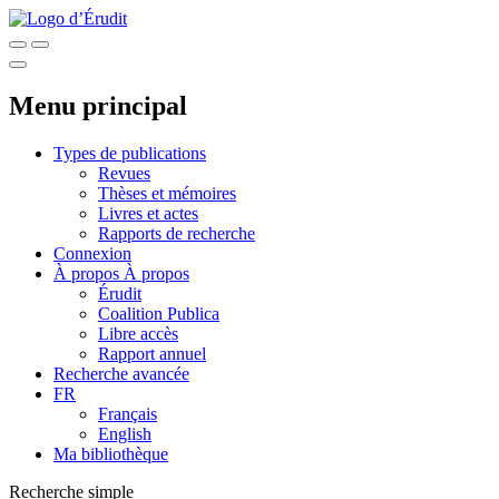
Menu principal
Types de publications
Revues
Thèses et mémoires
Livres et actes
Rapports de recherche
Connexion
À propos
À propos
Érudit
Coalition Publica
Libre accès
Rapport annuel
Recherche avancée
FR
Français
English
Ma bibliothèque
Recherche simple