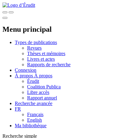
Menu principal
Types de publications
Revues
Thèses et mémoires
Livres et actes
Rapports de recherche
Connexion
À propos
À propos
Érudit
Coalition Publica
Libre accès
Rapport annuel
Recherche avancée
FR
Français
English
Ma bibliothèque
Recherche simple