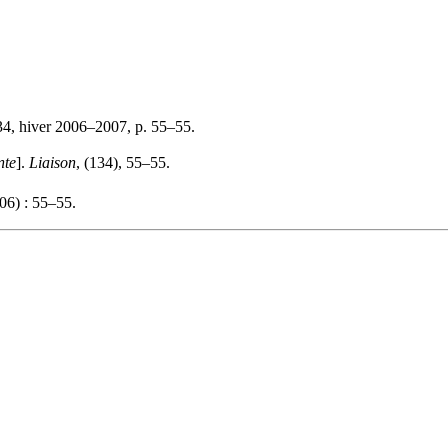
34, hiver 2006–2007, p. 55–55.
nte
].
Liaison
, (134), 55–55.
06) : 55–55.