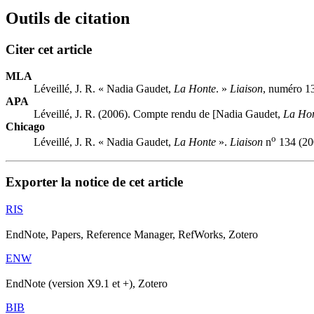
Outils de citation
Citer cet article
MLA
Léveillé, J. R. « Nadia Gaudet,
La Honte
. »
Liaison
, numéro 1
APA
Léveillé, J. R. (2006). Compte rendu de [Nadia Gaudet,
La Ho
Chicago
o
Léveillé, J. R. « Nadia Gaudet,
La Honte
».
Liaison
n
134 (20
Exporter la notice de cet article
RIS
EndNote, Papers, Reference Manager, RefWorks, Zotero
ENW
EndNote (version X9.1 et +), Zotero
BIB