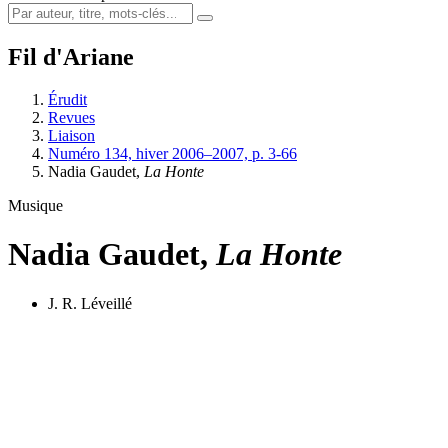
Fil d'Ariane
Érudit
Revues
Liaison
Numéro 134, hiver 2006–2007, p. 3-66
Nadia Gaudet,
La Honte
Musique
Nadia Gaudet,
La Honte
J. R. Léveillé