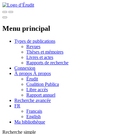
Menu principal
Types de publications
Revues
Thèses et mémoires
Livres et actes
Rapports de recherche
Connexion
À propos
À propos
Érudit
Coalition Publica
Libre accès
Rapport annuel
Recherche avancée
FR
Français
English
Ma bibliothèque
Recherche simple