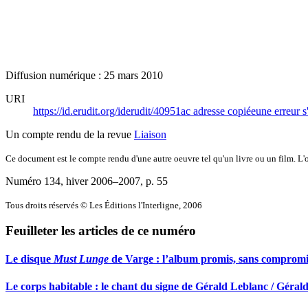
Diffusion numérique : 25 mars 2010
URI
https://id.erudit.org/iderudit/40951ac
adresse copiée
une erreur s
Un compte rendu de la revue
Liaison
Ce document est le compte rendu d'une autre oeuvre tel qu'un livre ou un film. L'oe
Numéro 134, hiver 2006–2007
, p. 55
Tous droits réservés © Les Éditions l'Interligne, 2006
Feuilleter les articles de ce numéro
Le disque
Must Lunge
de Varge : l’album promis, sans compromi
Le corps habitable : le chant du signe de Gérald Leblanc / Gé