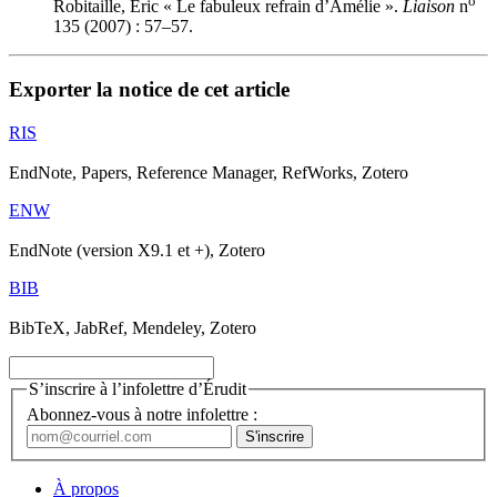
o
Robitaille, Éric « Le fabuleux refrain d’Amélie ».
Liaison
n
135 (2007) : 57–57.
Exporter la notice de cet article
RIS
EndNote, Papers, Reference Manager, RefWorks, Zotero
ENW
EndNote (version X9.1 et +), Zotero
BIB
BibTeX, JabRef, Mendeley, Zotero
S’inscrire à l’infolettre d’Érudit
Abonnez-vous à notre infolettre :
À propos