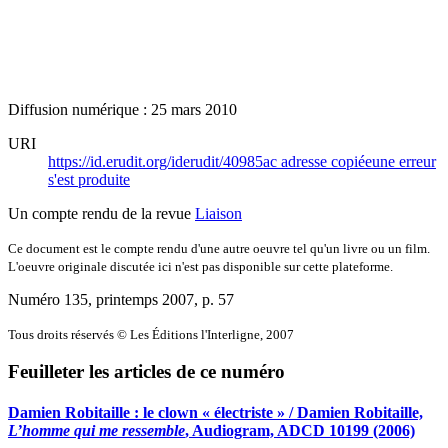
Diffusion numérique : 25 mars 2010
URI
https://id.erudit.org/iderudit/40985ac
adresse copiée
une erreur
s'est produite
Un compte rendu de la revue
Liaison
Ce document est le compte rendu d'une autre oeuvre tel qu'un livre ou un film.
L'oeuvre originale discutée ici n'est pas disponible sur cette plateforme.
Numéro 135, printemps 2007
, p. 57
Tous droits réservés © Les Éditions l'Interligne, 2007
Feuilleter les articles de ce numéro
Damien Robitaille : le clown « électriste » / Damien Robitaille,
L’homme qui me ressemble
, Audiogram, ADCD 10199 (2006)