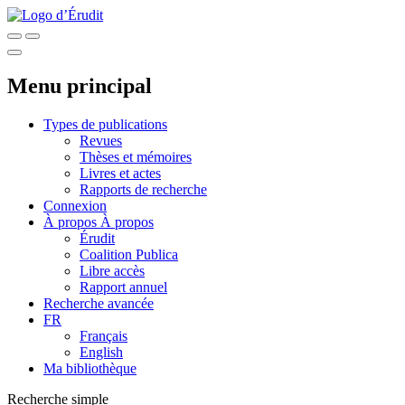
Menu principal
Types de publications
Revues
Thèses et mémoires
Livres et actes
Rapports de recherche
Connexion
À propos
À propos
Érudit
Coalition Publica
Libre accès
Rapport annuel
Recherche avancée
FR
Français
English
Ma bibliothèque
Recherche simple