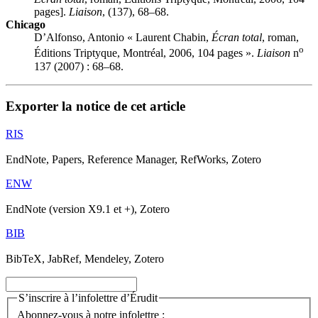
pages].
Liaison
, (137), 68–68.
Chicago
D’Alfonso, Antonio « Laurent Chabin,
Écran total
, roman,
o
Éditions Triptyque, Montréal, 2006, 104 pages ».
Liaison
n
137 (2007) : 68–68.
Exporter la notice de cet article
RIS
EndNote, Papers, Reference Manager, RefWorks, Zotero
ENW
EndNote (version X9.1 et +), Zotero
BIB
BibTeX, JabRef, Mendeley, Zotero
S’inscrire à l’infolettre d’Érudit
Abonnez-vous à notre infolettre :