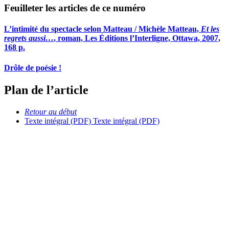
Feuilleter les articles de ce numéro
L’intimité du spectacle selon Matteau / Michèle Matteau,
Et les
regrets aussi…
, roman, Les Éditions l’Interligne, Ottawa, 2007,
168 p.
Drôle de poésie !
Plan de l’article
Retour au début
Texte intégral (PDF)
Texte intégral (PDF)