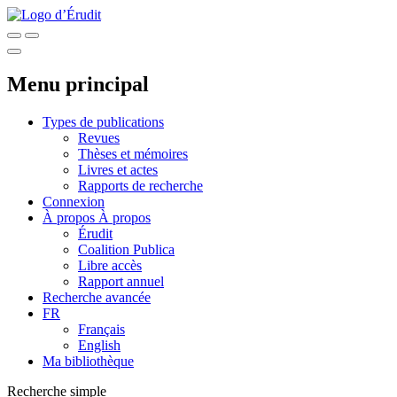
Menu principal
Types de publications
Revues
Thèses et mémoires
Livres et actes
Rapports de recherche
Connexion
À propos
À propos
Érudit
Coalition Publica
Libre accès
Rapport annuel
Recherche avancée
FR
Français
English
Ma bibliothèque
Recherche simple