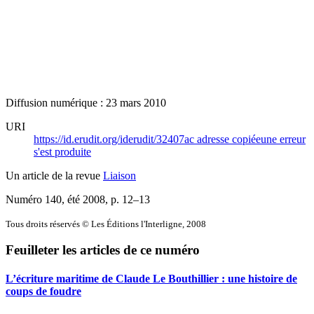
Diffusion numérique : 23 mars 2010
URI
https://id.erudit.org/iderudit/32407ac
adresse copiée
une erreur
s'est produite
Un article de la revue
Liaison
Numéro 140, été 2008
, p. 12–13
Tous droits réservés © Les Éditions l'Interligne, 2008
Feuilleter les articles de ce numéro
L’écriture maritime de Claude Le Bouthillier : une histoire de
coups de foudre