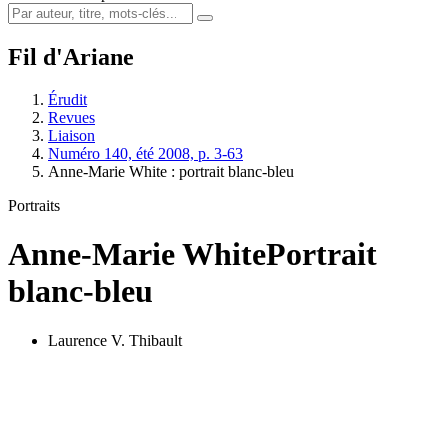
Fil d'Ariane
Érudit
Revues
Liaison
Numéro 140, été 2008, p. 3-63
Anne-Marie White : portrait blanc-bleu
Portraits
Anne-Marie White
Portrait
blanc-bleu
Laurence V. Thibault