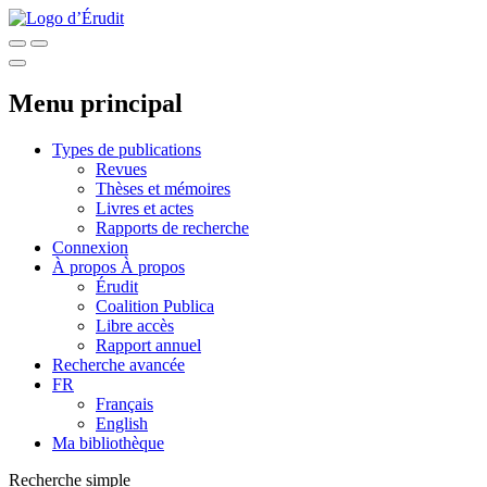
Menu principal
Types de publications
Revues
Thèses et mémoires
Livres et actes
Rapports de recherche
Connexion
À propos
À propos
Érudit
Coalition Publica
Libre accès
Rapport annuel
Recherche avancée
FR
Français
English
Ma bibliothèque
Recherche simple