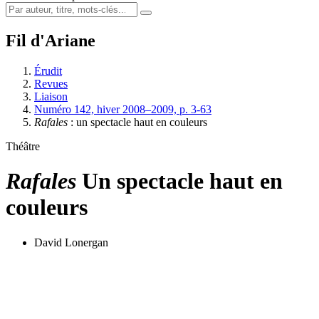
Fil d'Ariane
Érudit
Revues
Liaison
Numéro 142, hiver 2008–2009, p. 3-63
Rafales
: un spectacle haut en couleurs
Théâtre
Rafales
Un spectacle haut en
couleurs
David Lonergan