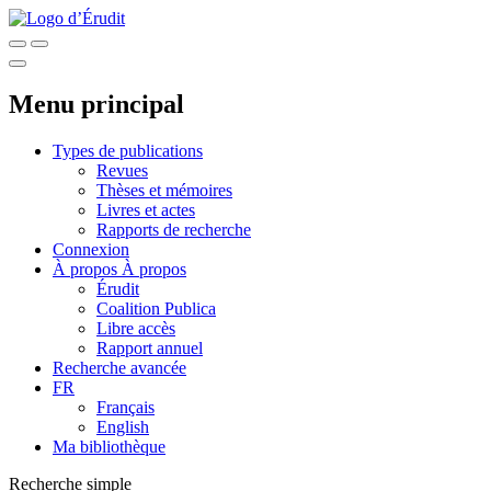
Menu principal
Types de publications
Revues
Thèses et mémoires
Livres et actes
Rapports de recherche
Connexion
À propos
À propos
Érudit
Coalition Publica
Libre accès
Rapport annuel
Recherche avancée
FR
Français
English
Ma bibliothèque
Recherche simple