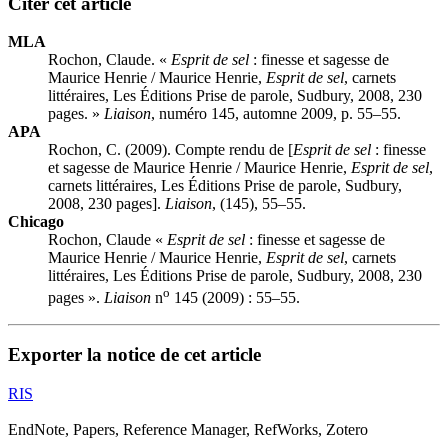
Citer cet article
MLA
Rochon, Claude. «
Esprit de sel
: finesse et sagesse de
Maurice Henrie / Maurice Henrie,
Esprit de sel
, carnets
littéraires, Les Éditions Prise de parole, Sudbury, 2008, 230
pages. »
Liaison
, numéro 145, automne 2009, p. 55–55.
APA
Rochon, C. (2009). Compte rendu de [
Esprit de sel
: finesse
et sagesse de Maurice Henrie / Maurice Henrie,
Esprit de sel
,
carnets littéraires, Les Éditions Prise de parole, Sudbury,
2008, 230 pages].
Liaison
, (145), 55–55.
Chicago
Rochon, Claude «
Esprit de sel
: finesse et sagesse de
Maurice Henrie / Maurice Henrie,
Esprit de sel
, carnets
littéraires, Les Éditions Prise de parole, Sudbury, 2008, 230
o
pages ».
Liaison
n
145 (2009) : 55–55.
Exporter la notice de cet article
RIS
EndNote, Papers, Reference Manager, RefWorks, Zotero