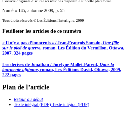
L'oeuvre originale discutée ici n'est pas disponible sur cette plateforme.
Numéro 145, automne 2009
, p. 55
Tous droits réservés © Les Éditions l'Interligne, 2009
Feuilleter les articles de ce numéro
« Il n’y a pas d’innocents » / Jean-François Somain,
Une fille
sur le pied de guerre
, roman, Les Édition du Vermillon, Ottawa,
2007, 324 pages
Les dérives de Jonathan / Jocelyne Mallet-Parent,
Dans la
tourmente afghane
, roman, Les Éditions David, Ottawa, 2009,
222 pages
Plan de l’article
Retour au début
Texte intégral (PDF)
Texte intégral (PDF)