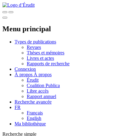
Menu principal
Types de publications
Revues
Thèses et mémoires
Livres et actes
Rapports de recherche
Connexion
À propos
À propos
Érudit
Coalition Publica
Libre accès
Rapport annuel
Recherche avancée
FR
Français
English
Ma bibliothèque
Recherche simple