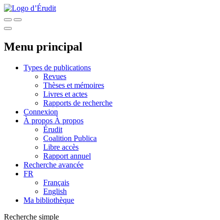
Menu principal
Types de publications
Revues
Thèses et mémoires
Livres et actes
Rapports de recherche
Connexion
À propos
À propos
Érudit
Coalition Publica
Libre accès
Rapport annuel
Recherche avancée
FR
Français
English
Ma bibliothèque
Recherche simple