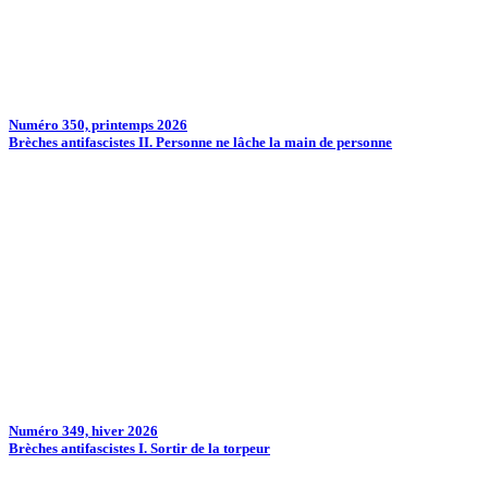
Numéro 350, printemps 2026
Brèches antifascistes II. Personne ne lâche la main de personne
Numéro 349, hiver 2026
Brèches antifascistes I. Sortir de la torpeur