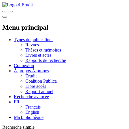
Menu principal
Types de publications
Revues
Thèses et mémoires
Livres et actes
Rapports de recherche
Connexion
À propos
À propos
Érudit
Coalition Publica
Libre accès
Rapport annuel
Recherche avancée
FR
Français
English
Ma bibliothèque
Recherche simple