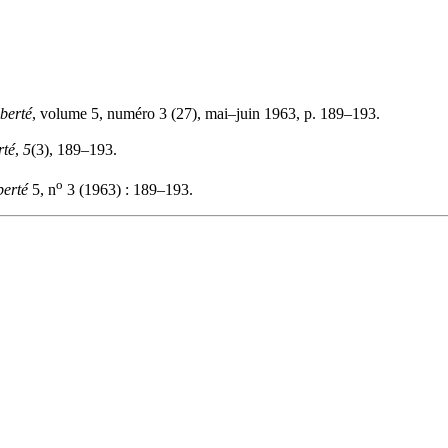
berté
, volume 5, numéro 3 (27), mai–juin 1963, p. 189–193.
rté
,
5
(3), 189–193.
o
berté
5, n
3 (1963) : 189–193.