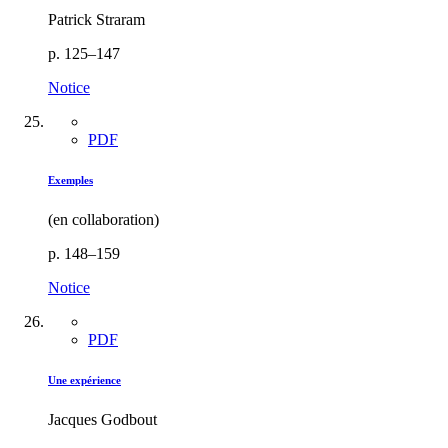
Patrick Straram
p. 125–147
Notice
PDF
Exemples
(en collaboration)
p. 148–159
Notice
PDF
Une expérience
Jacques Godbout