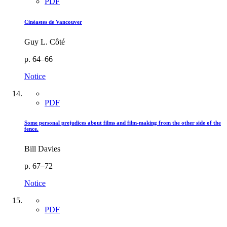
PDF
Cinéastes de Vancouver
Guy L. Côté
p. 64–66
Notice
PDF
Some personal prejudices about films and film-making from the other side of the
fence.
Bill Davies
p. 67–72
Notice
PDF