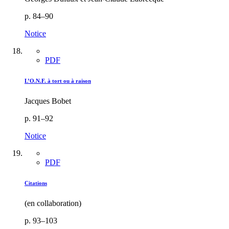
p. 84–90
Notice
PDF
L’O.N.F. à tort ou à raison
Jacques Bobet
p. 91–92
Notice
PDF
Citations
(en collaboration)
p. 93–103