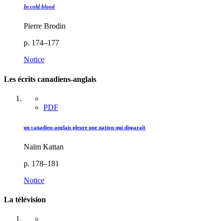
In cold blood
Pierre Brodin
p. 174–177
Notice
Les écrits canadiens-anglais
PDF
un canadien-anglais pleure une nation qui disparaît
Naïm Kattan
p. 178–181
Notice
La télévision