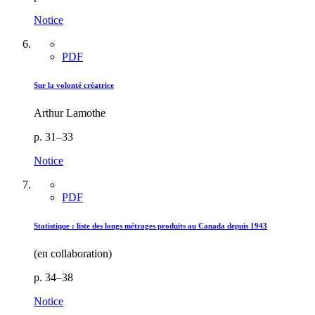
Notice
PDF
Sur la volonté créatrice
Arthur Lamothe
p. 31–33
Notice
PDF
Statistique : liste des longs métrages produits au Canada depuis 1943
(en collaboration)
p. 34–38
Notice