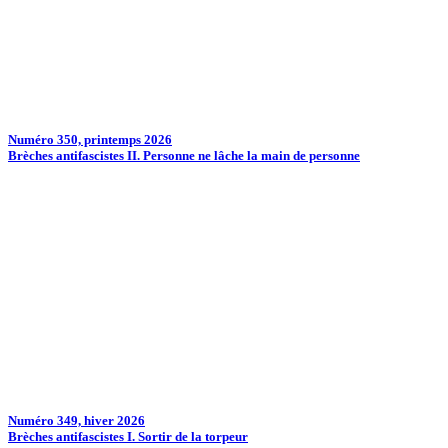
Numéro 350, printemps 2026
Brèches antifascistes II. Personne ne lâche la main de personne
Numéro 349, hiver 2026
Brèches antifascistes I. Sortir de la torpeur