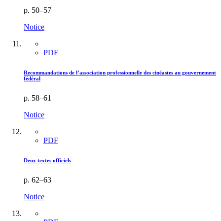
p. 50–57
Notice
PDF
Recommandations de l’association professionnelle des cinéastes au gouvernement
fédéral
p. 58–61
Notice
PDF
Deux textes officiels
p. 62–63
Notice