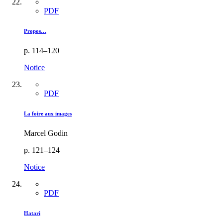
PDF
Propos…
p. 114–120
Notice
PDF
La foire aux images
Marcel Godin
p. 121–124
Notice
PDF
Hatari