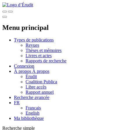
Menu principal
Types de publications
Revues
Thèses et mémoires
Livres et actes
Rapports de recherche
Connexion
À propos
À propos
Érudit
Coalition Publica
Libre accès
Rapport annuel
Recherche avancée
FR
Français
English
Ma bibliothèque
Recherche simple