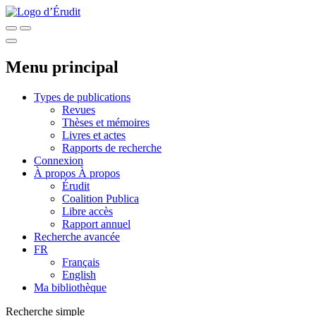
Menu principal
Types de publications
Revues
Thèses et mémoires
Livres et actes
Rapports de recherche
Connexion
À propos
À propos
Érudit
Coalition Publica
Libre accès
Rapport annuel
Recherche avancée
FR
Français
English
Ma bibliothèque
Recherche simple