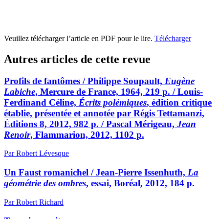
Veuillez télécharger l’article en PDF pour le lire.
Télécharger
Autres articles de cette revue
Profils de fantômes / Philippe Soupault,
Eugène
Labiche
, Mercure de France, 1964, 219 p. / Louis-
Ferdinand Céline,
Écrits polémiques
, édition critique
établie, présentée et annotée par Régis Tettamanzi,
Éditions 8, 2012, 982 p. / Pascal Mérigeau,
Jean
Renoir
, Flammarion, 2012, 1102 p.
Par Robert Lévesque
Un Faust romanichel / Jean-Pierre Issenhuth,
La
géométrie des ombres
, essai, Boréal, 2012, 184 p.
Par Robert Richard