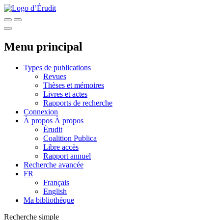
Menu principal
Types de publications
Revues
Thèses et mémoires
Livres et actes
Rapports de recherche
Connexion
À propos
À propos
Érudit
Coalition Publica
Libre accès
Rapport annuel
Recherche avancée
FR
Français
English
Ma bibliothèque
Recherche simple