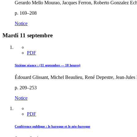
Gerardo Mello Mourao, Jacques Ferron, Roberto Gonzalez Ech
p. 169–208
Notice
Mardi 11 septembre
PDF
Sixième séance : (11 septembre — 10 heures)
Édouard Glissant, Michel Beaulieu, René Depestre, Jean-Jules
p. 209–253
Notice
PDF
Conférence publique : le baroque et le néo-baroque