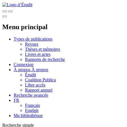
Menu principal
Types de publications
Revues
Thèses et mémoires
Livres et actes
Rapports de recherche
Connexion
À propos
À propos
Érudit
Coalition Publica
Libre accès
Rapport annuel
Recherche avancée
FR
Français
English
Ma bibliothèque
Recherche simple