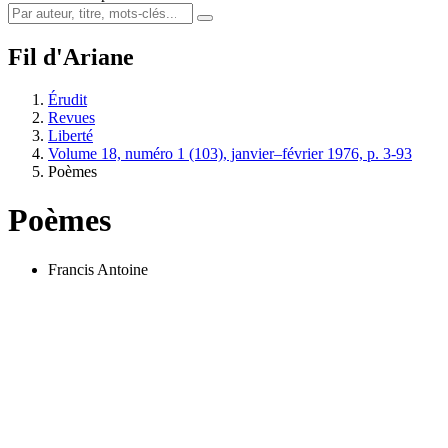
Fil d'Ariane
Érudit
Revues
Liberté
Volume 18, numéro 1 (103), janvier–février 1976, p. 3-93
Poèmes
Poèmes
Francis Antoine