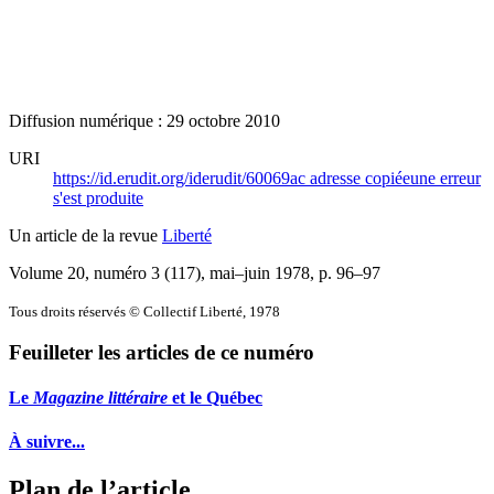
Diffusion numérique : 29 octobre 2010
URI
https://id.erudit.org/iderudit/60069ac
adresse copiée
une erreur
s'est produite
Un article de la revue
Liberté
Volume 20, numéro 3 (117), mai–juin 1978
, p. 96–97
Tous droits réservés © Collectif Liberté, 1978
Feuilleter les articles de ce numéro
Le
Magazine littéraire
et le Québec
À suivre...
Plan de l’article