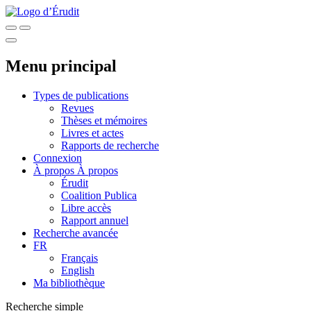
Menu principal
Types de publications
Revues
Thèses et mémoires
Livres et actes
Rapports de recherche
Connexion
À propos
À propos
Érudit
Coalition Publica
Libre accès
Rapport annuel
Recherche avancée
FR
Français
English
Ma bibliothèque
Recherche simple