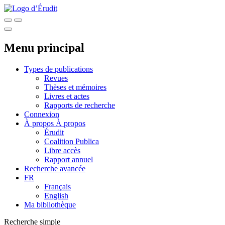
Menu principal
Types de publications
Revues
Thèses et mémoires
Livres et actes
Rapports de recherche
Connexion
À propos
À propos
Érudit
Coalition Publica
Libre accès
Rapport annuel
Recherche avancée
FR
Français
English
Ma bibliothèque
Recherche simple