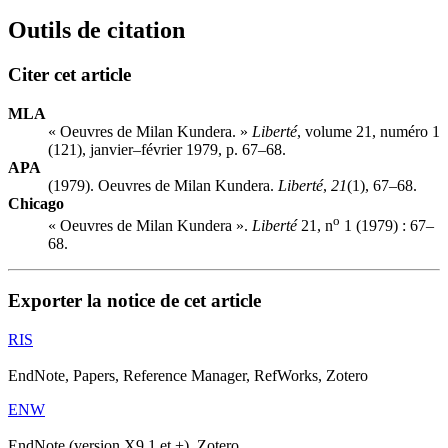
Outils de citation
Citer cet article
MLA
« Oeuvres de Milan Kundera. »
Liberté
, volume 21, numéro 1
(121), janvier–février 1979, p. 67–68.
APA
(1979). Oeuvres de Milan Kundera.
Liberté
,
21
(1), 67–68.
Chicago
o
« Oeuvres de Milan Kundera ».
Liberté
21, n
1 (1979) : 67–
68.
Exporter la notice de cet article
RIS
EndNote, Papers, Reference Manager, RefWorks, Zotero
ENW
EndNote (version X9.1 et +), Zotero