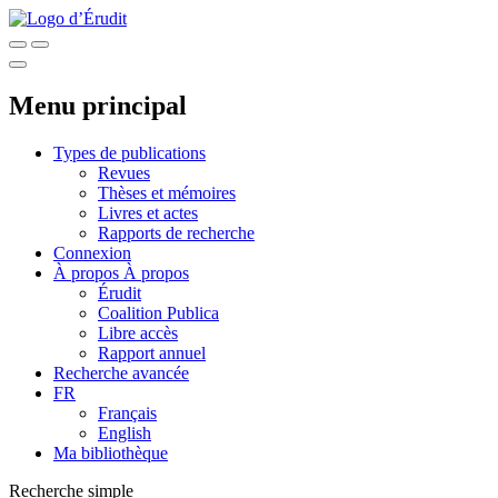
Menu principal
Types de publications
Revues
Thèses et mémoires
Livres et actes
Rapports de recherche
Connexion
À propos
À propos
Érudit
Coalition Publica
Libre accès
Rapport annuel
Recherche avancée
FR
Français
English
Ma bibliothèque
Recherche simple