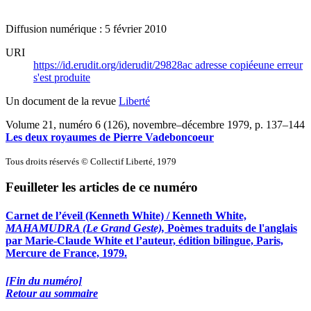
Diffusion numérique : 5 février 2010
URI
https://id.erudit.org/iderudit/29828ac
adresse copiée
une erreur
s'est produite
Un document de la revue
Liberté
Volume 21, numéro 6 (126), novembre–décembre 1979
, p. 137–144
Les deux royaumes de Pierre Vadeboncoeur
Tous droits réservés © Collectif Liberté, 1979
Feuilleter les articles de ce numéro
Carnet de l’éveil (Kenneth White) / Kenneth White,
MAHAMUDRA (Le Grand Geste),
Poèmes traduits de l'anglais
par Marie-Claude White et l’auteur, édition bilingue, Paris,
Mercure de France, 1979.
[Fin du numéro]
Retour au sommaire