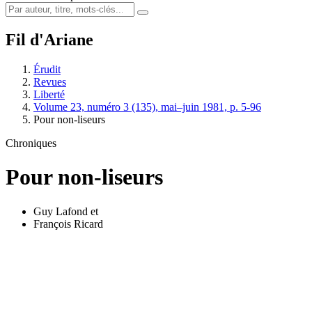
Fil d'Ariane
Érudit
Revues
Liberté
Volume 23, numéro 3 (135), mai–juin 1981, p. 5-96
Pour non-liseurs
Chroniques
Pour non-liseurs
Guy Lafond
et
François Ricard