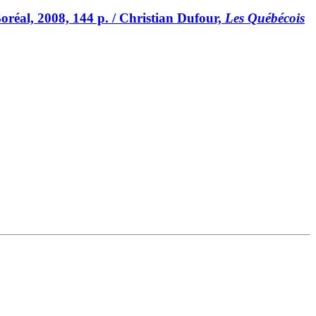
oréal, 2008, 144 p. / Christian Dufour,
Les Québécois