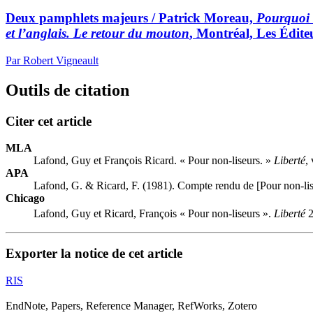
Deux pamphlets majeurs / Patrick Moreau,
Pourquoi n
et l’anglais. Le retour du mouton
, Montréal, Les Édite
Par Robert Vigneault
Outils de citation
Citer cet article
MLA
Lafond, Guy et François Ricard. « Pour non-liseurs. »
Liberté
,
APA
Lafond, G. & Ricard, F. (1981). Compte rendu de [Pour non-li
Chicago
Lafond, Guy et Ricard, François « Pour non-liseurs ».
Liberté
2
Exporter la notice de cet article
RIS
EndNote, Papers, Reference Manager, RefWorks, Zotero