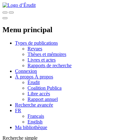
Menu principal
Types de publications
Revues
Thèses et mémoires
Livres et actes
Rapports de recherche
Connexion
À propos
À propos
Érudit
Coalition Publica
Libre accès
Rapport annuel
Recherche avancée
FR
Français
English
Ma bibliothèque
Recherche simple