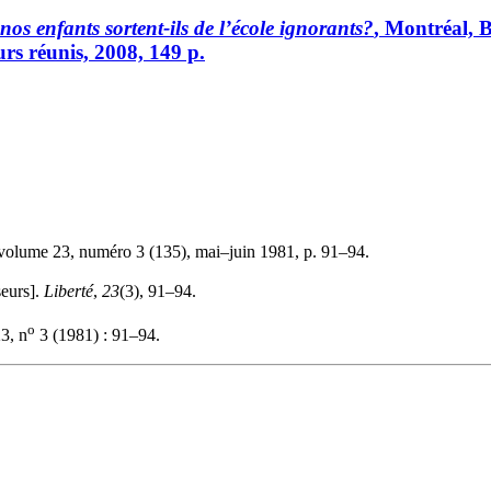
os enfants sortent-ils de l’école ignorants?
, Montréal, B
urs réunis, 2008, 149 p.
 volume 23, numéro 3 (135), mai–juin 1981, p. 91–94.
seurs].
Liberté
,
23
(3), 91–94.
o
3, n
3 (1981) : 91–94.