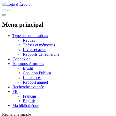
Menu principal
Types de publications
Revues
Thèses et mémoires
Livres et actes
Rapports de recherche
Connexion
À propos
À propos
Érudit
Coalition Publica
Libre accès
Rapport annuel
Recherche avancée
FR
Français
English
Ma bibliothèque
Recherche simple