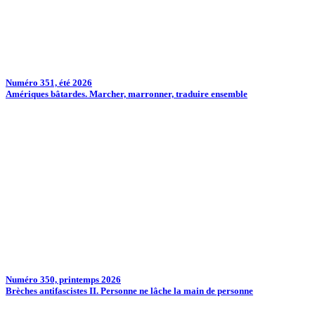
Numéro 351, été 2026
Amériques bâtardes. Marcher, marronner, traduire ensemble
Numéro 350, printemps 2026
Brèches antifascistes II. Personne ne lâche la main de personne