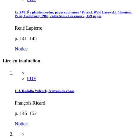
e
Le XVIII
: plaisirs perdus, pages capiteuses / Patrick Wald Lasowski,
Libertines
,
Paris, Gallimard, 1980, collection « Les essais », 159 pages
René Lapierre
p. 141–145
Notice
Lire en traduction
PDF
1. J. Rodolfo Wilcock, écrivain du chaos
François Ricard
p. 146–152
Notice