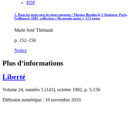
PDF
2. Dans les petits pots les bons onguents / Thomas Bernhard,
L’Imitateur
, Paris,
Gallimard, 1981, collection « Du monde entier », 172 pages
Marie José Thériault
p. 152–156
Notice
Plus d’informations
Liberté
Volume 24, numéro 5 (143), octobre 1982, p. 5-156
Diffusion numérique : 10 novembre 2010