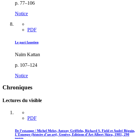
p. 77–106
Notice
PDF
Le pari faustien
Naïm Kattan
p. 107–124
Notice
Chroniques
Lectures du visible
PDF
De l’estampe / Michel Melot, Antony Griffiths, Richard S. Field et André Béguin,
L'Estampe (histoire d’un art),
Genève, Editions d’Art Albert Skira, 1981, 290
pages