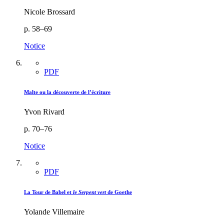
Nicole Brossard
p. 58–69
Notice
PDF
Malte ou la découverte de l’écriture
Yvon Rivard
p. 70–76
Notice
PDF
La Tour de Babel et
le Serpent vert
de Goethe
Yolande Villemaire