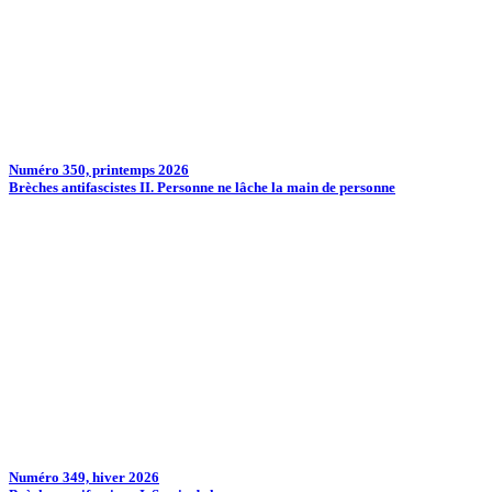
Numéro 350, printemps 2026
Brèches antifascistes II. Personne ne lâche la main de personne
Numéro 349, hiver 2026