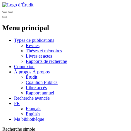
Menu principal
Types de publications
Revues
Thèses et mémoires
Livres et actes
Rapports de recherche
Connexion
À propos
À propos
Érudit
Coalition Publica
Libre accès
Rapport annuel
Recherche avancée
FR
Français
English
Ma bibliothèque
Recherche simple