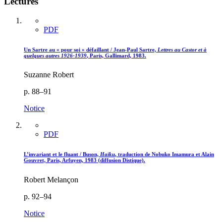
Lectures
PDF
Un Sartre au « pour soi » défaillant / Jean-Paul Sartre,
Lettres au Castor et à
quelques autres 1926-1939
, Paris, Gallimard, 1983.
Suzanne Robert
p. 88–91
Notice
PDF
L’invariant et le fluant / Buson,
Haïku
, traduction de Nobuko Imamura et Alain
Gouvret, Paris, Arfuyen, 1983 (diffusion Distique).
Robert Melançon
p. 92–94
Notice