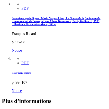
PDF
Les enjeux symboliques / Mario Vargas Llosa,
La Guerre de la fin du monde
,
roman traduit de l'espagnol par Albert Bensoussan, Paris, Gallimard, 1983,
collection « Du monde entier », 563 p.
François Ricard
p. 95–98
Notice
PDF
Pour non-liseurs
p. 99–107
Notice
Plus d’informations