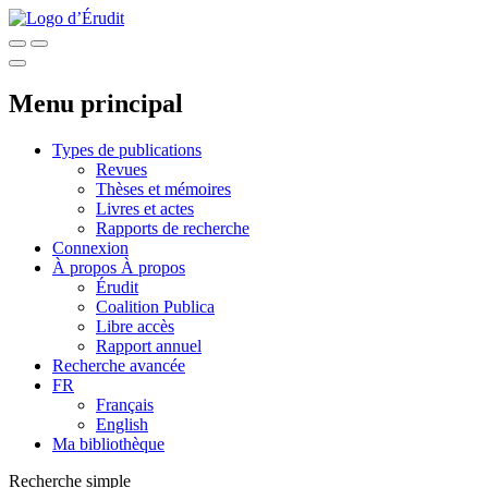
Menu principal
Types de publications
Revues
Thèses et mémoires
Livres et actes
Rapports de recherche
Connexion
À propos
À propos
Érudit
Coalition Publica
Libre accès
Rapport annuel
Recherche avancée
FR
Français
English
Ma bibliothèque
Recherche simple