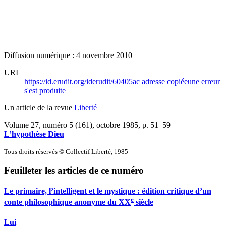
Diffusion numérique : 4 novembre 2010
URI
https://id.erudit.org/iderudit/60405ac
adresse copiée
une erreur
s'est produite
Un article de la revue
Liberté
Volume 27, numéro 5 (161), octobre 1985
, p. 51–59
L’hypothèse Dieu
Tous droits réservés © Collectif Liberté, 1985
Feuilleter les articles de ce numéro
Le primaire, l’intelligent et le mystique : édition critique d’un
e
conte philosophique anonyme du XX
siècle
Lui