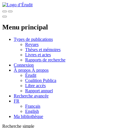
Menu principal
Types de publications
Revues
Thèses et mémoires
Livres et actes
Rapports de recherche
Connexion
À propos
À propos
Érudit
Coalition Publica
Libre accès
Rapport annuel
Recherche avancée
FR
Français
English
Ma bibliothèque
Recherche simple