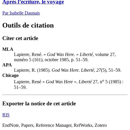
Après l’écriture, le voyage
Par Isabelle Daunais
Outils de citation
Citer cet article
MLA
Lapierre, René. «
God Was Here
. »
Liberté
, volume 27,
numéro 5 (161), octobre 1985, p. 51–59.
APA
Lapierre, R. (1985).
God Was Here
.
Liberté
,
27
(5), 51–59.
Chicago
o
Lapierre, René «
God Was Here
».
Liberté
27, n
5 (1985) :
51–59.
Exporter la notice de cet article
RIS
EndNote, Papers, Reference Manager, RefWorks, Zotero