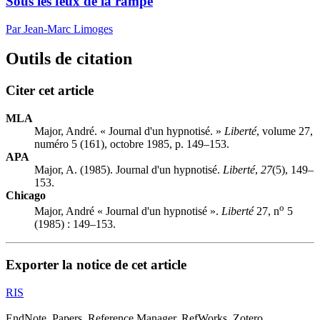
Sous les feux de la rampe
Par Jean-Marc Limoges
Outils de citation
Citer cet article
MLA
Major, André. « Journal d'un hypnotisé. »
Liberté
, volume 27,
numéro 5 (161), octobre 1985, p. 149–153.
APA
Major, A. (1985). Journal d'un hypnotisé.
Liberté
,
27
(5), 149–
153.
Chicago
o
Major, André « Journal d'un hypnotisé ».
Liberté
27, n
5
(1985) : 149–153.
Exporter la notice de cet article
RIS
EndNote, Papers, Reference Manager, RefWorks, Zotero