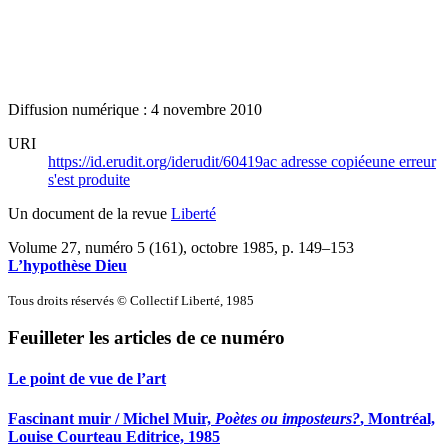
Diffusion numérique : 4 novembre 2010
URI
https://id.erudit.org/iderudit/60419ac
adresse copiée
une erreur
s'est produite
Un document de la revue
Liberté
Volume 27, numéro 5 (161), octobre 1985
, p. 149–153
L’hypothèse Dieu
Tous droits réservés © Collectif Liberté, 1985
Feuilleter les articles de ce numéro
Le point de vue de l’art
Fascinant muir / Michel Muir,
Poètes ou imposteurs?
, Montréal,
Louise Courteau Editrice, 1985