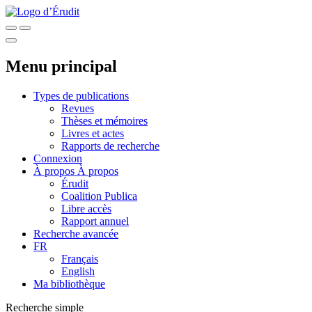
Menu principal
Types de publications
Revues
Thèses et mémoires
Livres et actes
Rapports de recherche
Connexion
À propos
À propos
Érudit
Coalition Publica
Libre accès
Rapport annuel
Recherche avancée
FR
Français
English
Ma bibliothèque
Recherche simple