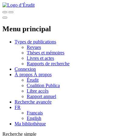
Menu principal
Types de publications
Revues
Thèses et mémoires
Livres et actes
Rapports de recherche
Connexion
À propos
À propos
Érudit
Coalition Publica
Libre accès
Rapport annuel
Recherche avancée
FR
Français
English
Ma bibliothèque
Recherche simple