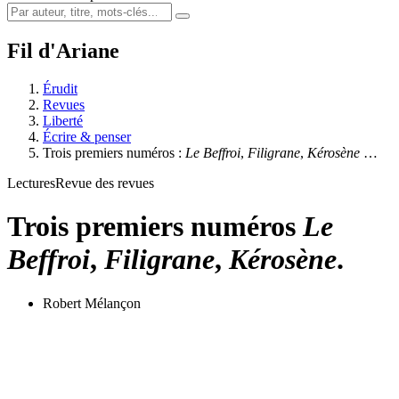
Fil d'Ariane
Érudit
Revues
Liberté
Écrire & penser
Trois premiers numéros :
Le Beffroi
,
Filigrane
,
Kérosène
…
Lectures
Revue des revues
Trois premiers numéros
Le
Beffroi
,
Filigrane
,
Kérosène
.
Robert Mélançon