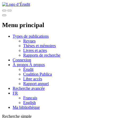
Menu principal
Types de publications
Revues
Thèses et mémoires
Livres et actes
Rapports de recherche
Connexion
À propos
À propos
Érudit
Coalition Publica
Libre accès
Rapport annuel
Recherche avancée
FR
Français
English
Ma bibliothèque
Recherche simple