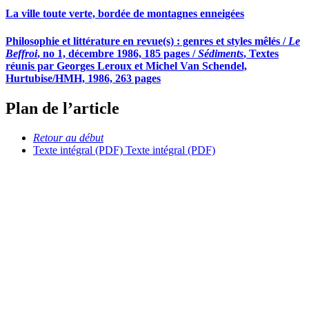
La ville toute verte, bordée de montagnes enneigées
Philosophie et littérature en revue(s) : genres et styles mêlés /
Le
Beffroi
, no 1, décembre 1986, 185 pages /
Sédiments
, Textes
réunis par Georges Leroux et Michel Van Schendel,
Hurtubise/HMH, 1986, 263 pages
Plan de l’article
Retour au début
Texte intégral (PDF)
Texte intégral (PDF)