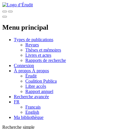
Menu principal
Types de publications
Revues
Thèses et mémoires
Livres et actes
Rapports de recherche
Connexion
À propos
À propos
Érudit
Coalition Publica
Libre accès
Rapport annuel
Recherche avancée
FR
Français
English
Ma bibliothèque
Recherche simple