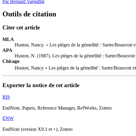
Par Bernard Vargaftig
Outils de citation
Citer cet article
MLA
Huston, Nancy. « Les pièges de la gémellité :
S
artre/Beauvoir 
APA
Huston, N. (1987). Les pièges de la gémellité :
S
artre/Beauvoir
Chicago
Huston, Nancy « Les pièges de la gémellité :
S
artre/Beauvoir e
Exporter la notice de cet article
RIS
EndNote, Papers, Reference Manager, RefWorks, Zotero
ENW
EndNote (version X9.1 et +), Zotero