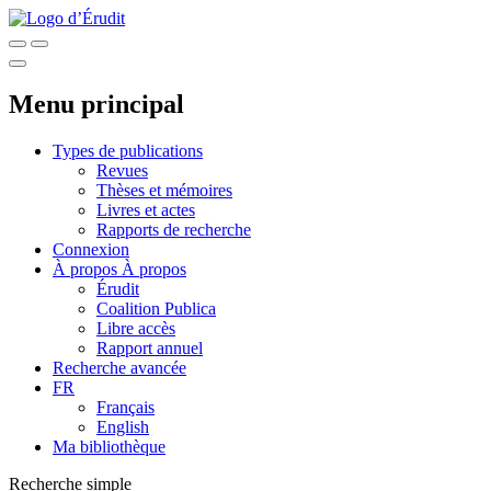
Menu principal
Types de publications
Revues
Thèses et mémoires
Livres et actes
Rapports de recherche
Connexion
À propos
À propos
Érudit
Coalition Publica
Libre accès
Rapport annuel
Recherche avancée
FR
Français
English
Ma bibliothèque
Recherche simple