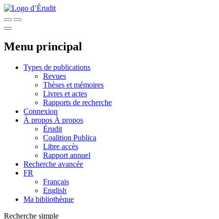
Menu principal
Types de publications
Revues
Thèses et mémoires
Livres et actes
Rapports de recherche
Connexion
À propos
À propos
Érudit
Coalition Publica
Libre accès
Rapport annuel
Recherche avancée
FR
Français
English
Ma bibliothèque
Recherche simple