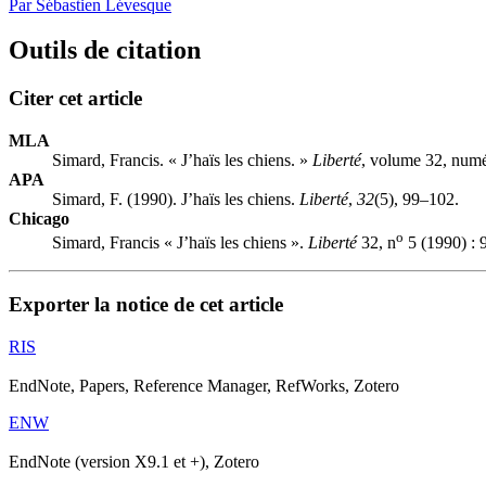
Par Sébastien Lévesque
Outils de citation
Citer cet article
MLA
Simard, Francis. « J’haïs les chiens. »
Liberté
, volume 32, numé
APA
Simard, F. (1990). J’haïs les chiens.
Liberté
,
32
(5), 99–102.
Chicago
o
Simard, Francis « J’haïs les chiens ».
Liberté
32, n
5 (1990) : 
Exporter la notice de cet article
RIS
EndNote, Papers, Reference Manager, RefWorks, Zotero
ENW
EndNote (version X9.1 et +), Zotero