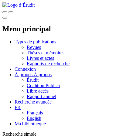
Menu principal
Types de publications
Revues
Thèses et mémoires
Livres et actes
Rapports de recherche
Connexion
À propos
À propos
Érudit
Coalition Publica
Libre accès
Rapport annuel
Recherche avancée
FR
Français
English
Ma bibliothèque
Recherche simple