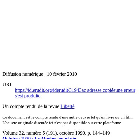
Diffusion numérique : 10 février 2010
URI
https://id.erudit.org/iderudit/31943ac
adresse copiée
une erreur
s'est produite
Un compte rendu de la revue
Liberté
Ce document est le compte rendu d'une autre oeuvre tel qu'un livre ou un film.
L'oeuvre originale discutée ici n'est pas disponible sur cette plateforme.
Volume 32, numéro 5 (191), octobre 1990
, p. 144–149
Octobre 1970 : Le Québec en otage