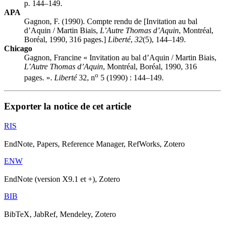
p. 144–149.
APA
Gagnon, F. (1990). Compte rendu de [Invitation au bal
d’Aquin / Martin Biais,
L’Autre Thomas d’Aquin
, Montréal,
Boréal, 1990, 316 pages.]
Liberté
,
32
(5), 144–149.
Chicago
Gagnon, Francine « Invitation au bal d’Aquin / Martin Biais,
L’Autre Thomas d’Aquin
, Montréal, Boréal, 1990, 316
o
pages. ».
Liberté
32, n
5 (1990) : 144–149.
Exporter la notice de cet article
RIS
EndNote, Papers, Reference Manager, RefWorks, Zotero
ENW
EndNote (version X9.1 et +), Zotero
BIB
BibTeX, JabRef, Mendeley, Zotero