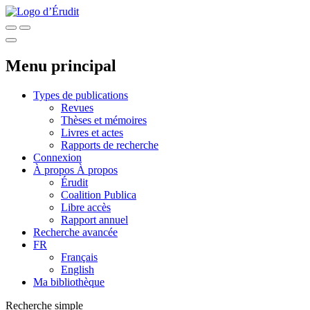
Menu principal
Types de publications
Revues
Thèses et mémoires
Livres et actes
Rapports de recherche
Connexion
À propos
À propos
Érudit
Coalition Publica
Libre accès
Rapport annuel
Recherche avancée
FR
Français
English
Ma bibliothèque
Recherche simple