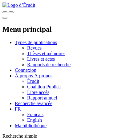
Menu principal
Types de publications
Revues
Thèses et mémoires
Livres et actes
Rapports de recherche
Connexion
À propos
À propos
Érudit
Coalition Publica
Libre accès
Rapport annuel
Recherche avancée
FR
Français
English
Ma bibliothèque
Recherche simple