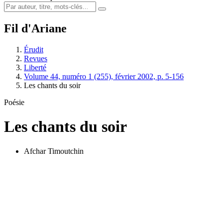
Fil d'Ariane
Érudit
Revues
Liberté
Volume 44, numéro 1 (255), février 2002, p. 5-156
Les chants du soir
Poésie
Les chants du soir
Afchar Timoutchin