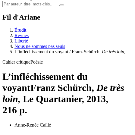
Fil d'Ariane
Érudit
Revues
Liberté
Nous ne sommes pas seuls
L’infléchissement du voyant /
Franz Schürch
,
De très loin,
…
Cahier critique
Poésie
L’infléchissement du
voyant
Franz Schürch
,
De très
loin,
Le Quartanier, 2013,
216 p.
Anne-Renée Caillé