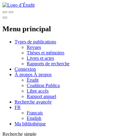
Menu principal
Types de publications
Revues
Thèses et mémoires
Livres et actes
Rapports de recherche
Connexion
À propos
À propos
Érudit
Coalition Publica
Libre accès
Rapport annuel
Recherche avancée
FR
Français
English
Ma bibliothèque
Recherche simple