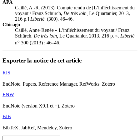
APA
Caillé, A.-R. (2013). Compte rendu de [L’infléchissement du
voyant /
Franz Schürch
,
De très loin,
Le Quartanier, 2013,
216 p.]
Liberté
, (300), 46–46.
Chicago
Caillé, Anne-Renée « L’infléchissement du voyant /
Franz
Schürch
,
De très loin,
Le Quartanier, 2013, 216 p. ».
Liberté
o
n
300 (2013) : 46–46.
Exporter la notice de cet article
RIS
EndNote, Papers, Reference Manager, RefWorks, Zotero
ENW
EndNote (version X9.1 et +), Zotero
BIB
BibTeX, JabRef, Mendeley, Zotero