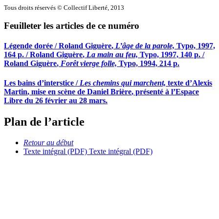
Tous droits réservés © Collectif Liberté, 2013
Feuilleter les articles de ce numéro
Légende dorée /
Roland Giguère
,
L’âge de la parole,
Typo, 1997,
164 p. /
Roland Giguère
,
La main au feu,
Typo, 1997, 140 p. /
Roland Giguère
,
Forêt vierge folle,
Typo, 1994, 214 p.
Les bains d’interstice /
Les chemins qui marchent,
texte d’
Alexis
Martin
, mise en scène de
Daniel Brière
, présenté à l’Espace
Libre du 26 février au 28 mars.
Plan de l’article
Retour au début
Texte intégral (PDF)
Texte intégral (PDF)