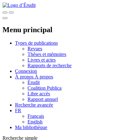
Menu principal
Types de publications
Revues
Thèses et mémoires
Livres et actes
Rapports de recherche
Connexion
À propos
À propos
Érudit
Coalition Publica
Libre accès
Rapport annuel
Recherche avancée
FR
Français
English
Ma bibliothèque
Recherche simple