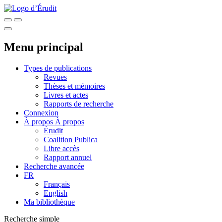
Menu principal
Types de publications
Revues
Thèses et mémoires
Livres et actes
Rapports de recherche
Connexion
À propos
À propos
Érudit
Coalition Publica
Libre accès
Rapport annuel
Recherche avancée
FR
Français
English
Ma bibliothèque
Recherche simple