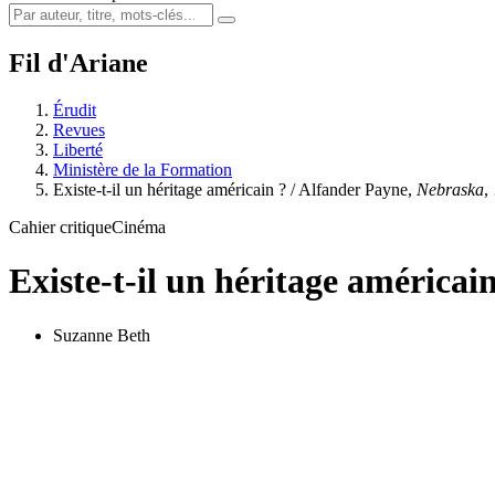
Fil d'Ariane
Érudit
Revues
Liberté
Ministère de la Formation
Existe-t-il un héritage américain ? / Alfander Payne,
Nebraska
,
Cahier critique
Cinéma
Existe-t-il un héritage américai
Suzanne Beth