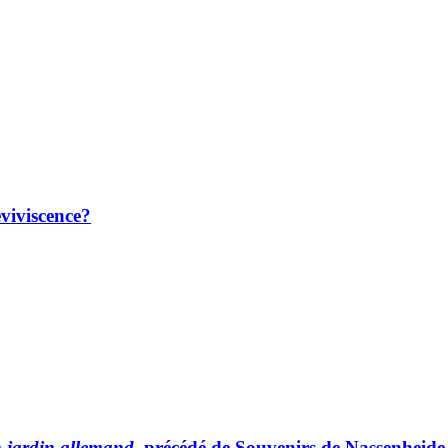
viviscence?
n jardin allemand
, précédé de Souvenirs de Nassenheide 