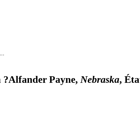
 …
n ?
Alfander Payne,
Nebraska
, Ét