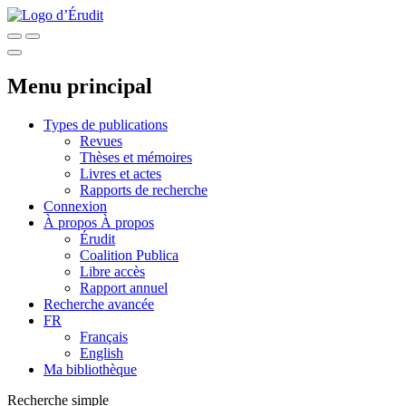
Menu principal
Types de publications
Revues
Thèses et mémoires
Livres et actes
Rapports de recherche
Connexion
À propos
À propos
Érudit
Coalition Publica
Libre accès
Rapport annuel
Recherche avancée
FR
Français
English
Ma bibliothèque
Recherche simple