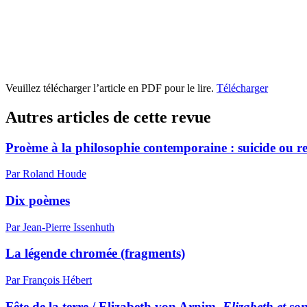
Veuillez télécharger l’article en PDF pour le lire.
Télécharger
Autres articles de cette revue
Proème à la philosophie contemporaine : suicide ou re
Par Roland Houde
Dix poèmes
Par Jean-Pierre Issenhuth
La légende chromée (fragments)
Par François Hébert
Fête de la terre / Elizabeth von Arnim,
Elizabeth et so