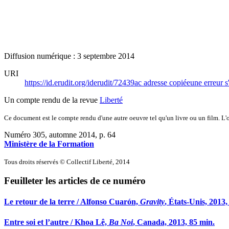
Diffusion numérique : 3 septembre 2014
URI
https://id.erudit.org/iderudit/72439ac
adresse copiée
une erreur s
Un compte rendu de la revue
Liberté
Ce document est le compte rendu d'une autre oeuvre tel qu'un livre ou un film. L'oe
Numéro 305, automne 2014
, p. 64
Ministère de la Formation
Tous droits réservés © Collectif Liberté, 2014
Feuilleter les articles de ce numéro
Le retour de la terre / Alfonso Cuarón,
Gravity
, États-Unis, 2013,
Entre soi et l’autre / Khoa Lê,
Ba Noi
, Canada, 2013, 85 min.