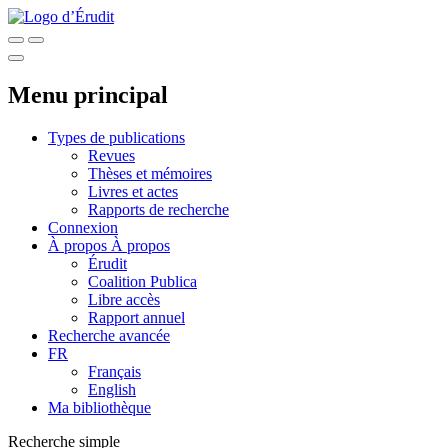
Menu principal
Types de publications
Revues
Thèses et mémoires
Livres et actes
Rapports de recherche
Connexion
À propos
À propos
Érudit
Coalition Publica
Libre accès
Rapport annuel
Recherche avancée
FR
Français
English
Ma bibliothèque
Recherche simple