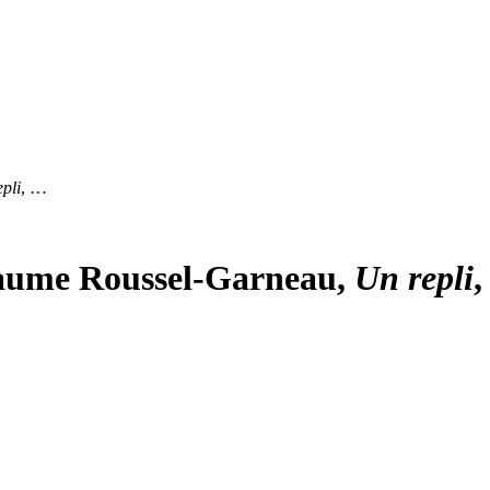
pli
, …
aume Roussel-Garneau,
Un repli
,