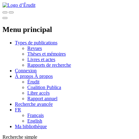
Menu principal
Types de publications
Revues
Thèses et mémoires
Livres et actes
Rapports de recherche
Connexion
À propos
À propos
Érudit
Coalition Publica
Libre accès
Rapport annuel
Recherche avancée
FR
Français
English
Ma bibliothèque
Recherche simple