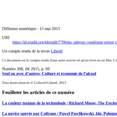
Diffusion numérique : 15 mai 2015
URI
https://id.erudit.org/iderudit/77964ac
adresse copiée
une erreur s
Un compte rendu de la revue
Liberté
Ce document est le compte rendu d'une autre oeuvre tel qu'un livre ou un film. L'oe
Numéro 308, été 2015
, p. 69
Seul ou avec d’autres, Culture et économie de l’alcool
Tous droits réservés © Collectif Liberté, 2015
Feuilleter les articles de ce numéro
La couleur toxique de la technologie / Richard Mosse,
The Encla
La novice sauvée par Coltrane / Pawel Pawlikowski,
Ida
, Pologn