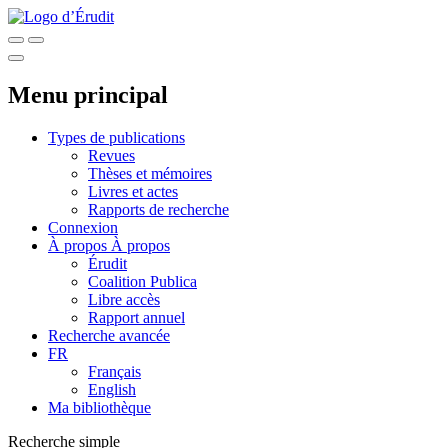
Menu principal
Types de publications
Revues
Thèses et mémoires
Livres et actes
Rapports de recherche
Connexion
À propos
À propos
Érudit
Coalition Publica
Libre accès
Rapport annuel
Recherche avancée
FR
Français
English
Ma bibliothèque
Recherche simple