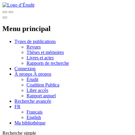
Menu principal
Types de publications
Revues
Thèses et mémoires
Livres et actes
Rapports de recherche
Connexion
À propos
À propos
Érudit
Coalition Publica
Libre accès
Rapport annuel
Recherche avancée
FR
Français
English
Ma bibliothèque
Recherche simple