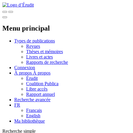
Menu principal
Types de publications
Revues
Thèses et mémoires
Livres et actes
Rapports de recherche
Connexion
À propos
À propos
Érudit
Coalition Publica
Libre accès
Rapport annuel
Recherche avancée
FR
Français
English
Ma bibliothèque
Recherche simple