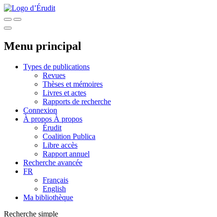
Menu principal
Types de publications
Revues
Thèses et mémoires
Livres et actes
Rapports de recherche
Connexion
À propos
À propos
Érudit
Coalition Publica
Libre accès
Rapport annuel
Recherche avancée
FR
Français
English
Ma bibliothèque
Recherche simple