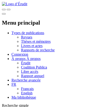
Menu principal
Types de publications
Revues
Thèses et mémoires
Livres et actes
Rapports de recherche
Connexion
À propos
À propos
Érudit
Coalition Publica
Libre accès
Rapport annuel
Recherche avancée
FR
Français
English
Ma bibliothèque
Recherche simple