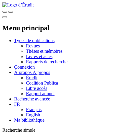
Menu principal
Types de publications
Revues
Thèses et mémoires
Livres et actes
Rapports de recherche
Connexion
À propos
À propos
Érudit
Coalition Publica
Libre accès
Rapport annuel
Recherche avancée
FR
Français
English
Ma bibliothèque
Recherche simple